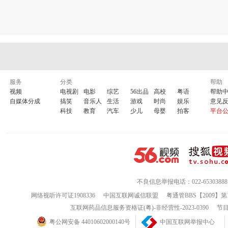
服务
分类
帮助
视频
电视剧
电影
综艺
56出品
高校
粤语
帮助
自媒体分成
搞笑
音乐人
生活
游戏
时尚
娱乐
意见
科技
教育
汽车
少儿
母婴
拍客
平台
不良信息举报电话：022-65303888
网络视听许可证1908336
中国互联网诚信联盟
粤通管BBS【2009】第
互联网药品信息服务资格证(粤)-非经营性-2023-0390
节目
粤公网安备 44010602000140号
中国互联网举报中心