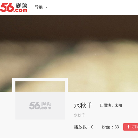
导航
水秋千
IP属地：未知
水秋千
订
播放数：
0
|
粉丝：
33