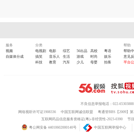
服务
分类
帮助
视频
电视剧
电影
综艺
56出品
高校
粤语
帮助
自媒体分成
搞笑
音乐人
生活
游戏
时尚
娱乐
意见
科技
教育
汽车
少儿
母婴
拍客
平台
不良信息举报电话：022-65303888
网络视听许可证1908336
中国互联网诚信联盟
粤通管BBS【2009】第
互联网药品信息服务资格证(粤)-非经营性-2023-0390
节目
粤公网安备 44010602000140号
中国互联网举报中心