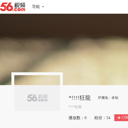
导航
*!!!!狂龍
IP属地：未知
*!!!!狂龍
订
播放数：
0
|
粉丝：
54