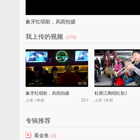
象牙红唱歌，风雨拍摄
我上传的视频
(175)
01:34
象牙红唱歌，风雨拍摄
杜甫江阁唱红歌2
上传: 1年前
0
上传: 1年前
专辑推荐
看金鱼
(3)