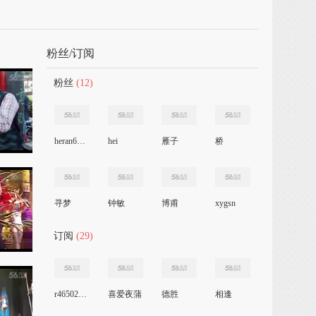
粉丝/订阅
粉丝
(12)
heran6663
hei
雁子
桥
寻梦
钟敏
博甫
xygsn
订阅
(29)
r465027789
喜爱夜蒲
德胜
相逢