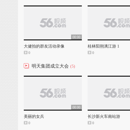
00:00
大健拍的群友活动录像
桂林阳朔漓江游 1
0
0
明天集团成立大会
(5)
00:00
美丽的女兵
长沙新火车南站游
0
0