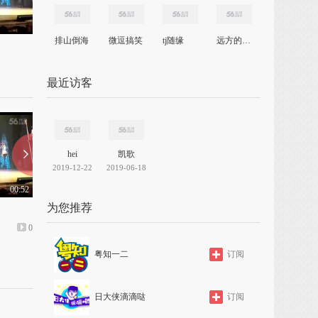
排山倒海
微逗搞笑
tj随缘
远方的牵挂
最近访客
hei
凯歌
2019-12-22
2019-06-18
00:52
00:15
为您推荐
田汉剧院看演出3
田汉剧院看演出2
0
上传: 1年前
0
上传: 1年前
粤知一二
订阅
日大侠滴滴哒
订阅