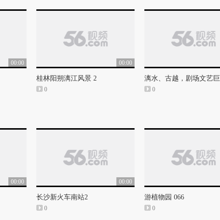
00:00
00:00
桂林阳朔漓江风景 2
漓水、古越，剧场文艺巨
0
0
00:00
00:00
长沙新火车南站2
游植物园 066
0
0