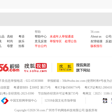
帮助
56.com
出品
高校
粤语
帮助中心
未成年人举报通道
About us
公司
戏
时尚
娱乐
意见反馈
举报专区
处理公告
友情链接
反盗
儿
母婴
拍客
平台公约
版权指引
不良信息举报电话：022-65303888
举报邮箱：56kf#sohu-inc.com (使用时将#号改为@
诚信联盟
粤通管BBS【2009】第175号
粤ICP备05006774号
粤ICP证粤B2-200410
-非经营性-2023-0390
节目制作经营许可证粤第735号
粤网文〔2025〕1186-
中国互联网举报中心
12318全国文化市场举报
Copyright ©2026 56.com 广州市千钧网络科技有限公司 版权所有