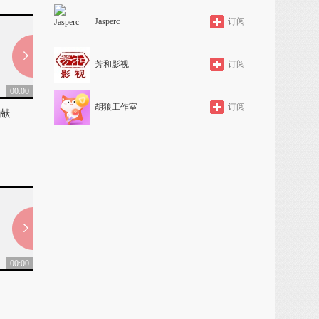
Jasperc
订阅
芳和影视
订阅
00:00
00:00
胡狼工作室
订阅
献
漓水、古越，剧场文艺巨献 2
好朋友群19楼歌舞会
0
0
00:00
02:38
歌舞，欢聚一堂
歌舞，好运来
220
98