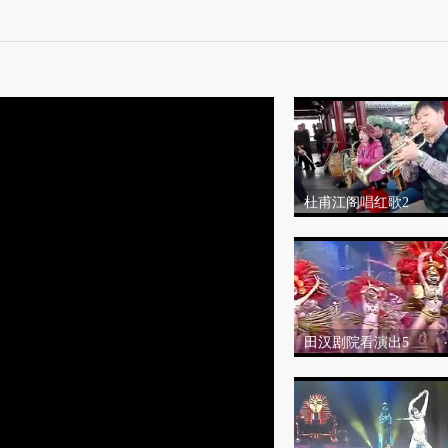
杜甫江阁唱红歌2
田汉剧院看演出5