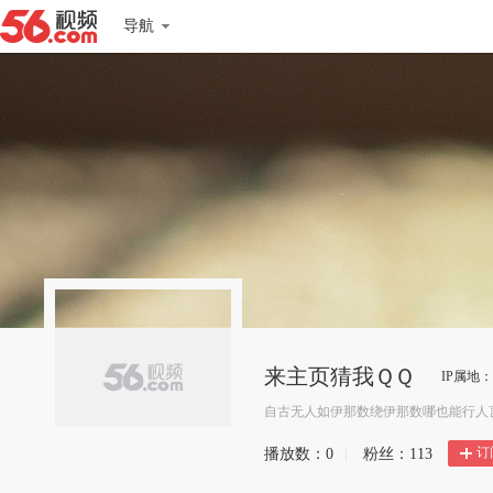
导航
来主页猜我ＱＱ
IP属地
自古无人如伊那数绕伊那数哪也能行人言绕数
订
播放数：
0
|
粉丝：
113