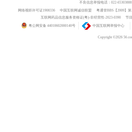
不良信息举报电话：022-65303888
网络视听许可证1908336
中国互联网诚信联盟
粤通管BBS【2009】第
互联网药品信息服务资格证(粤)-非经营性-2023-0390
节目
粤公网安备 44010602000140号
中国互联网举报中心
Copyright ©202