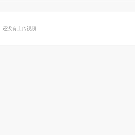
林拳械套路欣赏
林金刚拳套路演练
还没有上传视频
民族太极文化
赛套路
传统陈杨吴孙武太极拳
陈式太极拳
杨式太极拳
冯志强混元太极拳
祝大彤自然太极拳
太极拳内功
人体经
气功
太极球
循经导引法
站桩
太极拳研究
太极拳拳谱
太
谱
谈杨派太极拳练法
太极拳与河洛文化
武式太极拳拳谱
推手初学决要
太极“裆”部的运行轨迹
太极拳点穴指力的
功
武式太极拳身法练习
谈杨派太极拳的练法
杨式太极