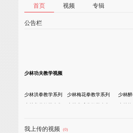
首页
视频
专辑
公告栏
少林功夫教学视频
少林洪拳教学系列
少林梅花拳教学系列
少林醉
少林龙拳教学全集
少林鹰爪拳教学全集
少林炮
少
林虎拳套路演练
少林通臂拳套路演练
少林长
我上传的视频
少林豹拳套路演练
少林朝阳拳套路演练
少
(0)