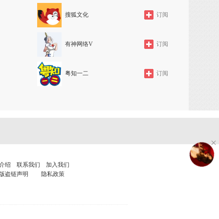
搜狐文化
订阅
桩功教
各显身
有神网络V
订阅
学堂·
粤知一二
订阅
座大
授专
介绍
联系我们
加入我们
健康防
版盗链声明
隐私政策
曾仕强
健
家庭