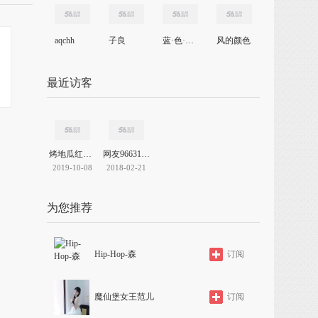
aqchh
子良
蓝·色·狐狸
风的颜色
最近访客
烤地瓜红薯机
网友966315957742051328
2019-10-08
2018-02-21
吴式太
为您推荐
络气
极技法
Hip-Hop-森
订阅
太极
练法
听
魔仙堡女王范儿
订阅
拳基本