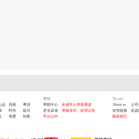
极之星·现代名家
太极拂尘·精通升华
府内太极·李正专辑
到擒来
太极先师·珍藏影视
武林传奇·源远流长
武林百杰·
·一曲同功
太极桩功·桩到功成
事·先师风采
太极名家·百家争鸣
太极讲坛·循循善诱
太极
五式教学
杨氏太极·八十五式演练
太极拳三维动画教学
保健生活幸福
防病精编
著名中医学家樊正伦养生大讲堂
求医不如求已讲
功法精编
从头到脚话健康
养生大道堂—养生专家刘逢军教
帮助
56.com
出品
高校
粤语
帮助中心
未成年人举报通道
About us
公司
养生延寿讲坛
四季养生
饮食与养生
养生健康排毒大全
戏
时尚
娱乐
意见反馈
举报专区
处理公告
友情链接
反盗
儿
母婴
拍客
平台公约
版权指引
康管理知识精编
健康大宝典
张广德导引养生功教学大全
健
专家养生讲座
养生药膳
四季养生 太极养生 糖尿病保