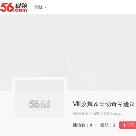
导航
Ⅷゑ舞＆☆动奇ギ迹Ω
Ⅷゑ舞＆☆动奇ギ迹&Omega;
订阅
播放数：
0
|
粉丝：
3