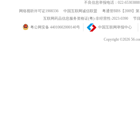
不良信息举报电话：022-65303888
网络视听许可证1908336
中国互联网诚信联盟
粤通管BBS【2009】第
互联网药品信息服务资格证(粤)-非经营性-2023-0390
节目
粤公网安备 44010602000140号
中国互联网举报中心
Copyright ©202