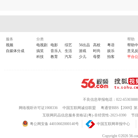
服务
分类
帮助
视频
电视剧
电影
综艺
56出品
高校
粤语
帮助
自媒体分成
搞笑
音乐人
生活
游戏
时尚
娱乐
意见
科技
教育
汽车
少儿
母婴
拍客
平台
不良信息举报电话：022-65303888
网络视听许可证1908336
中国互联网诚信联盟
粤通管BBS【2009】第
互联网药品信息服务资格证(粤)-非经营性-2023-0390
节目
粤公网安备 44010602000140号
中国互联网举报中心
Copyright ©202