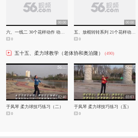
00:00
00:00
六、一线二 30个花样动作 动作名称见视频下信息 ...
五、放棍转转系列 21个花样动作 动作名称见视频下信息
0
0
五十五、柔力球教学（老体协和奥泊隆）
(490)
02:40
03:03
于凤琴 柔力球技巧练习（二）
于凤琴 柔力球技巧练习（五）
0
0