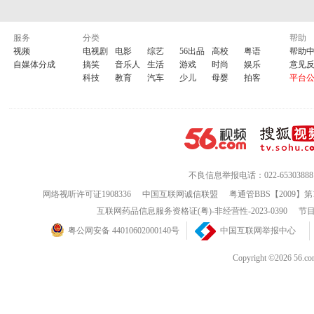
服务
分类
帮助
视频
电视剧
电影
综艺
56出品
高校
粤语
帮助
自媒体分成
搞笑
音乐人
生活
游戏
时尚
娱乐
意见
科技
教育
汽车
少儿
母婴
拍客
平台
不良信息举报电话：022-65303888
网络视听许可证1908336
中国互联网诚信联盟
粤通管BBS【2009】第
互联网药品信息服务资格证(粤)-非经营性-2023-0390
节目
粤公网安备 44010602000140号
中国互联网举报中心
Copyright ©202