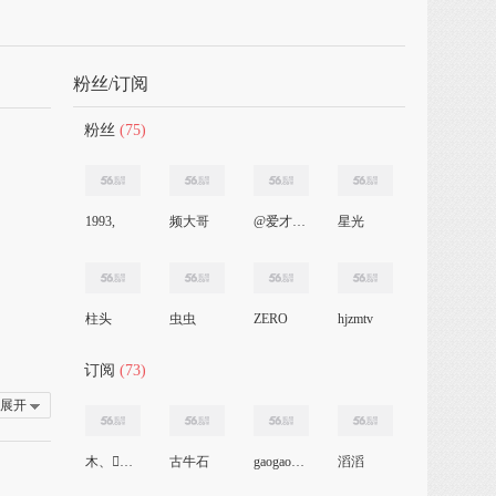
粉丝/订阅
粉丝
(75)
手
1993,
频大哥
@爱才@爱
星光
柱头
虫虫
ZERO
hjzmtv
订阅
(73)
展开
木、￣
古牛石
gaogaogao999
滔滔