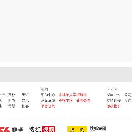
帮助
56.com
出品
高校
粤语
帮助中心
未成年人举报通道
About us
公司
戏
时尚
娱乐
意见反馈
举报专区
处理公告
友情链接
反盗
儿
母婴
拍客
平台公约
版权指引