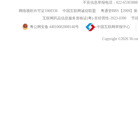
不良信息举报电话：022-65303888
网络视听许可证1908336
中国互联网诚信联盟
粤通管BBS【2009】第
互联网药品信息服务资格证(粤)-非经营性-2023-0390
节目
粤公网安备 44010602000140号
中国互联网举报中心
Copyright ©202