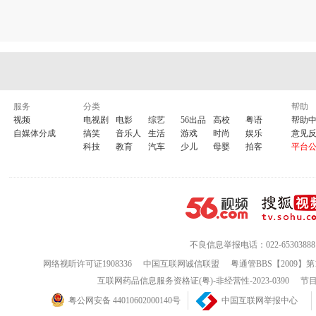
服务
分类
帮助
视频
电视剧
电影
综艺
56出品
高校
粤语
帮助
自媒体分成
搞笑
音乐人
生活
游戏
时尚
娱乐
意见
科技
教育
汽车
少儿
母婴
拍客
平台
不良信息举报电话：022-65303888
网络视听许可证1908336
中国互联网诚信联盟
粤通管BBS【2009】第
互联网药品信息服务资格证(粤)-非经营性-2023-0390
节目
粤公网安备 44010602000140号
中国互联网举报中心