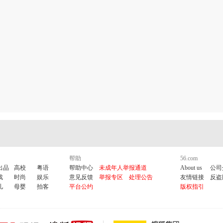
鼠标点击扳
ngroom.com/lesson/nce2/256.html
念英语第二册lesson 1
是非
帮助
56.com
出品
高校
粤语
帮助中心
未成年人举报通道
About us
公司
来说是非者,
戏
时尚
娱乐
意见反馈
举报专区
处理公告
友情链接
反盗
儿
母婴
拍客
平台公约
版权指引
即是是非人,
当思己过
闲谈莫论人非