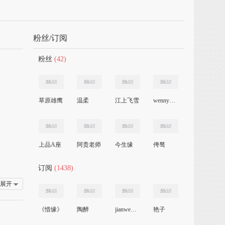
粉丝/订阅
粉丝
(42)
草原雄鹰
温柔
江上飞雪
wenny1999
上品A座
阿贵老师
今生缘
俜骜
订阅
(1438)
展开
《惜缘》
陶醉
jianwenwei
艳子