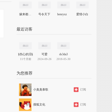
缘来都是一场梦
号令天下
henryxz
爱情小白
最近访客
§伤心的泪§
可爱
ds3da3
11个月前
2024-09-26
2018-05-30
为您推荐
小臭臭泰歌
订阅
搜狐文化
订阅