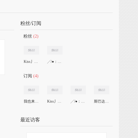
粉丝/订阅
粉丝
(2)
Kiss丿韓寶er
╱/●：韓寶|!
订阅
(4)
我也来了56
Kiss丿韓寶er
╱/●：韓寶|!
斯巴达克斯
最近访客