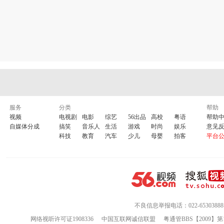
服务
分类
帮助
视频
电视剧
电影
综艺
56出品
高校
粤语
帮助
自媒体分成
搞笑
音乐人
生活
游戏
时尚
娱乐
意见
科技
教育
汽车
少儿
母婴
拍客
平台
不良信息举报电话：022-65303888
网络视听许可证1908336
中国互联网诚信联盟
粤通管BBS【2009】第