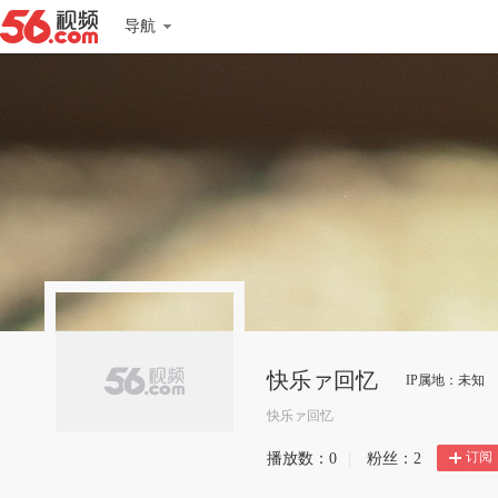
导航
快乐ァ回忆
IP属地：未知
快乐ァ回忆
订阅
播放数：
0
|
粉丝：
2