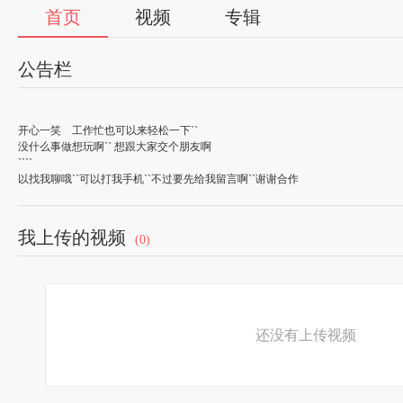
首页
视频
专辑
公告栏
开心一笑
工作忙也可以来轻松一下``
没什么事做想玩啊``
想跟大家交个朋友啊
```` 有
以找我聊哦``可以打我手机``不过要先给我留言啊``谢谢合作
我上传的视频
(0)
还没有上传视频