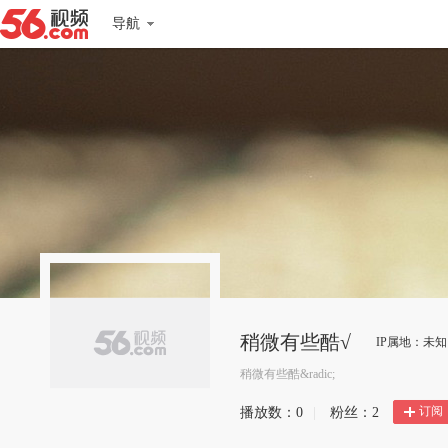
导航
稍微有些酷√
IP属地：未知
稍微有些酷&radic;
订阅
播放数：
0
|
粉丝：
2