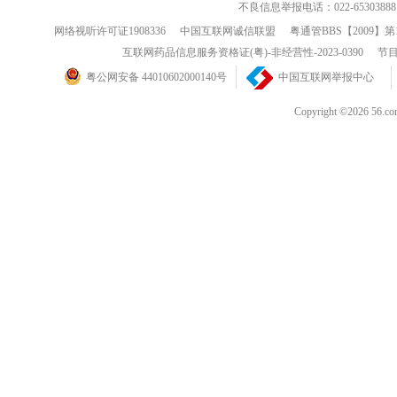
不良信息举报电话：022-65303888
网络视听许可证1908336
中国互联网诚信联盟
粤通管BBS【2009】第
互联网药品信息服务资格证(粤)-非经营性-2023-0390
节目
粤公网安备 44010602000140号
中国互联网举报中心
Copyright ©202