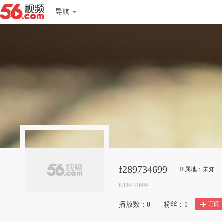
导航
f289734699
IP属地：未知
f289734699
订阅
播放数：
0
|
粉丝：
1