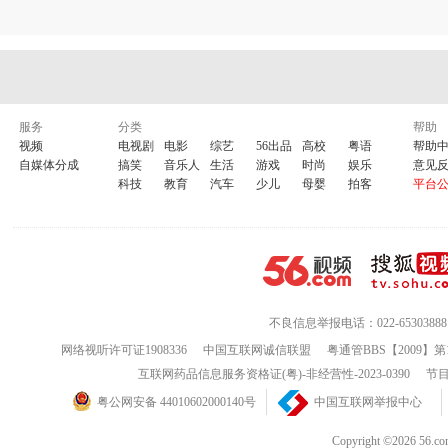
服务
分类
帮助
视频
电视剧
电影
综艺
56出品
高校
粤语
帮助
自媒体分成
搞笑
音乐人
生活
游戏
时尚
娱乐
意见
科技
教育
汽车
少儿
母婴
拍客
平台
不良信息举报电话：022-65303888
网络视听许可证1908336
中国互联网诚信联盟
粤通管BBS【2009】第
互联网药品信息服务资格证(粤)-非经营性-2023-0390
节目
粤公网安备 44010602000140号
中国互联网举报中心
Copyright ©202