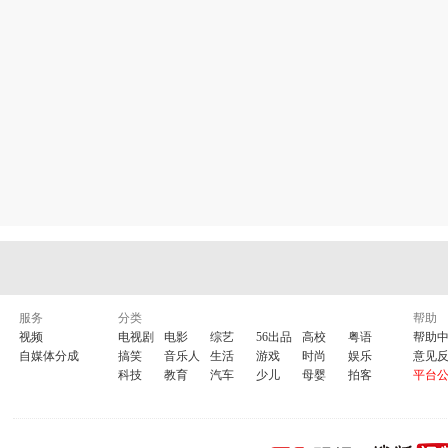
孙悟空三打白骨精A
孙悟空三打白骨精B
孙悟空三打白
孙悟空三打白骨精D
红楼梦A
红楼梦B
红楼梦C
梁山伯与祝英台A
梁山伯与祝英台B
追鱼A
追鱼B
祝福
A
祝福B
天仙配A
天仙配B
牛郎织女A
牛郎织女B
女驸马A
女驸马B
刘巧儿A
刘巧
花为媒1
花为媒2
花为媒3
花为媒4
杨三姐告状A
杨三姐
祥林嫂A
祥林嫂B
朝阳沟A
朝阳沟B
花木兰A
花木兰B
七品芝麻官A
七品芝麻官B
白奶奶醉酒A
白奶奶醉酒B
卷席筒A
卷席筒B
卷席筒续集A
卷席筒续集B
党的女儿
诸葛亮吊孝A
诸葛亮吊孝B
秦香莲
洛阳桥
墙头记
打金
母老虎上轿
屠夫状元A
屠夫状元B
窦娥冤A
窦娥冤B
窦
蝴蝶杯A
蝴蝶杯B
宝莲灯
姊妹易嫁A
姊妹易嫁B
李二嫂
借年
小姑贤
江姐A
江姐B
洪湖赤卫队A
洪湖赤卫队B
服务
分类
帮助
白毛女A
白毛女B
白毛女C
视频
电视剧
电影
综艺
56出品
高校
粤语
帮助
自媒体分成
搞笑
音乐人
生活
游戏
时尚
娱乐
意见
经典电影精品展播
科技
教育
汽车
少儿
母婴
拍客
平台
春苗
红雨A
红雨B
红雨C
决裂
海霞
创业A
创业B
火红的年代A
火红的年代B
青松岭A
青松岭B