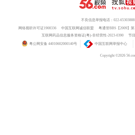
艳阳天A
艳阳天B
战洪图A
战洪图B
山花
金光大道A
金光大道B
金光大道（中）
丰收之后
枫树湾
夺印
难忘的战斗A
难忘的战斗B
不良信息举报电话：022-65303888
闪闪的红星
南征北战
渡江侦察记
平原游击队
网络视听许可证1908336
中国互联网诚信联盟
粤通管BBS【2009】第
侦察兵
女交通员A
女交通员B
南海 A
南海 B
互联网药品信息服务资格证(粤)-非经营性-2023-0390
节目
南海风云
两个小八路A
两个小八路B
粤公网安备 44010602000140号
中国互联网举报中心
烽火少年A
烽火少年B
激战无名川A
激战无名川B
小号手
草原英雄小姐妹
大刀记
渔岛怒潮A
渔岛怒潮B
Copyright ©202
大河奔流A
大河奔流B
车轮滚滚
沙漠的春天
天山的红花A
天山的红花B
山村新人A
山村新人B