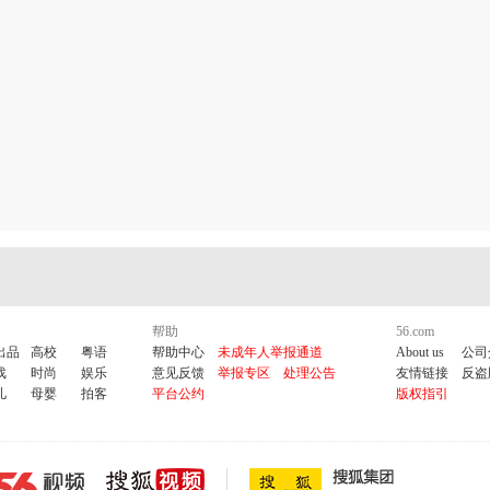
帮助
56.com
出品
高校
粤语
帮助中心
未成年人举报通道
About us
公司
戏
时尚
娱乐
意见反馈
举报专区
处理公告
友情链接
反盗
儿
母婴
拍客
平台公约
版权指引