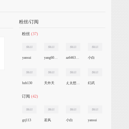
粉丝/订阅
粉丝
(37)
yansui
yang601033187
az646353667
小白
hzh130
天外天
え太想爱え
幻武
订阅
(42)
grj113
若风
小白
yansui