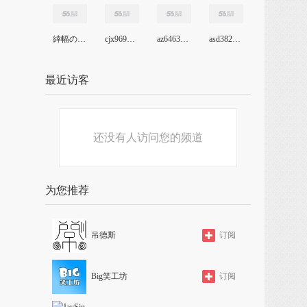
緈幅の戀ヽ呗
cjx969046847
az646353667
asd382796704
最近访客
还没有人访问您的频道
为您推荐
吊德斯
订阅
Big笑工坊
订阅