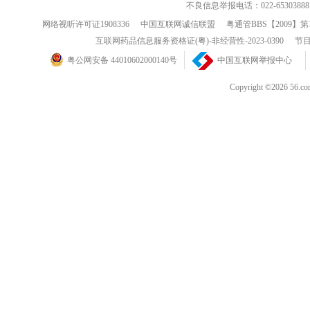
不良信息举报电话：022-65303888
网络视听许可证1908336
中国互联网诚信联盟
粤通管BBS【2009】第
互联网药品信息服务资格证(粤)-非经营性-2023-0390
节目
粤公网安备 44010602000140号
中国互联网举报中心
Copyright ©202