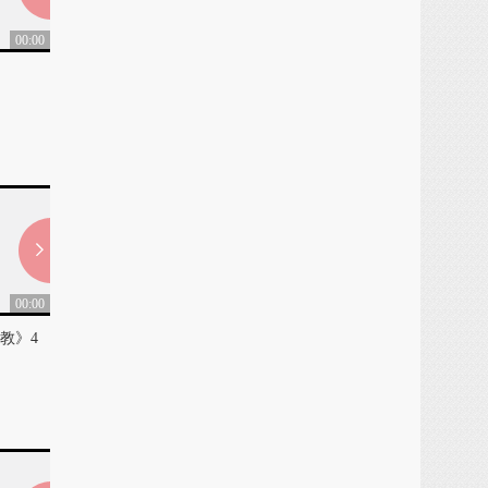
00:00
00:00
大乐宫殿极乐音０３
盂兰盆供殊瑞加持
0
0
00:00
00:00
教》4
佛教科学，《普贤上师言教》5
第06集 五种他圆满（上）
0
0