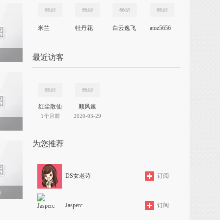
米兰
牡丹花
白云逸飞
atoz5656
最近访客
红尘散仙
顺风速
1个月前
2020-03-29
为您推荐
DS女老诗
订阅
）
Jasperc
订阅