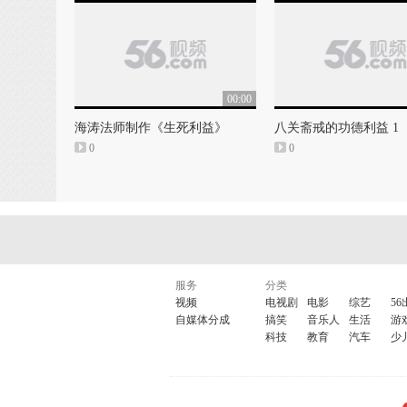
00:00
海涛法师制作《生死利益》
八关斋戒的功德利益 1
0
0
服务
分类
视频
电视剧
电影
综艺
56
自媒体分成
搞笑
音乐人
生活
游
科技
教育
汽车
少