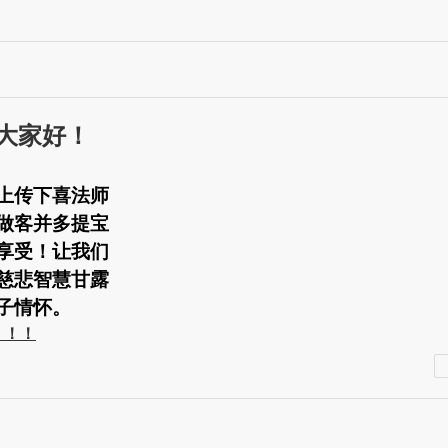
大家好！
上传下喜法师
做客并多提宝
享受！让我们
慈悲智慧甘露
子情怀。
！！！
chuanxi.com.cn/
chuanxifashi2009.51.com