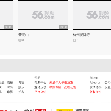
00:00
00:00
普陀山
杭州灵隐寺
0
0
帮助
56.com
出品
高校
粤语
帮助中心
未成年人举报通道
About us
公司
戏
时尚
娱乐
意见反馈
举报专区
处理公告
友情链接
反盗
儿
母婴
拍客
平台公约
版权指引