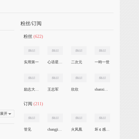
粉丝/订阅
粉丝
(622)
实用第一
心语星愿 金鑫
二次元
一時一世
励志大师李俊泽
王志军
欣欣
shanxingzhe03
订阅
(211)
展开
管见
changjiang
火凤凰
坏￠感觉‰