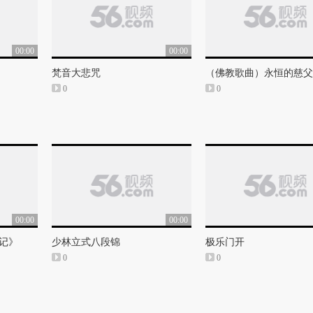
00:00
00:00
梵音大悲咒
0
0
00:00
00:00
事记》
少林立式八段锦
极乐门开
0
0