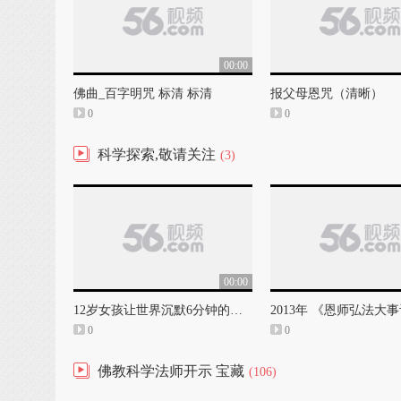
00:00
佛曲_百字明咒 标清 标清
报父母恩咒（清晰）
0
0
科学探索,敬请关注
(3)
00:00
12岁女孩让世界沉默6分钟的演讲
2013年 《恩师弘法大
0
0
佛教科学法师开示 宝藏
(106)