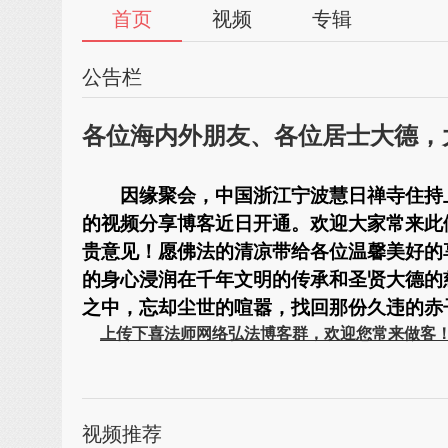
首页
视频
专辑
公告栏
各位海内外朋友、各位居士大德，
因缘聚会，中国浙江宁波慧日禅寺住持
的视频分享博客近日开通
。欢迎大家常来此
贵意见！愿佛法的清凉带给各位温馨美好的
的身心浸润在千年文明的传承和圣贤大德的
之中，忘却尘世的喧嚣，找回那份久违的
赤
上传下喜法师网络弘法博客群，欢迎您常来做客
传喜法师网站
http://www.
视频推荐
清心涤虑 承载慧日光辉