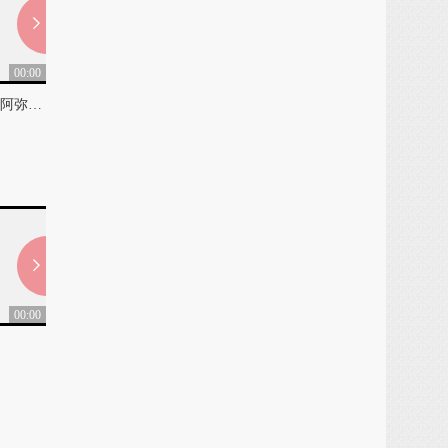
00:00
00:00
（佛教歌曲）永恒的慈父阿弥陀佛（佛教音乐）
_2013_第三场 大爱人间 法喜禅悦
0
0
00:00
00:00
法会圆满的瑞相
如意宝珠
0
0