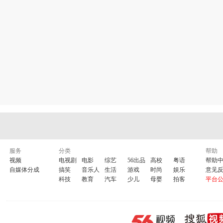
小侠客
小牙牙 小莲
服务
分类
帮助
视频
电视剧
电影
综艺
56出品
高校
粤语
帮助
自媒体分成
搞笑
音乐人
生活
游戏
时尚
娱乐
意见
科技
教育
汽车
少儿
母婴
拍客
平台