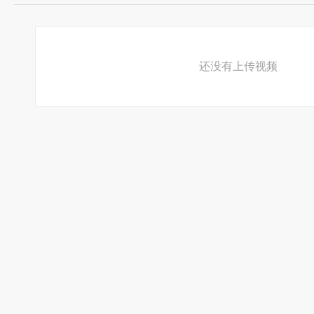
伊耳迷
小滴
西索大人
团长大人
还没有上传视频
酷酷酷酷，酷弊了！！
冷艳美女玛琪
飞坦
奇牙
酷拉皮卡
宝宝秀
小团长
小酷