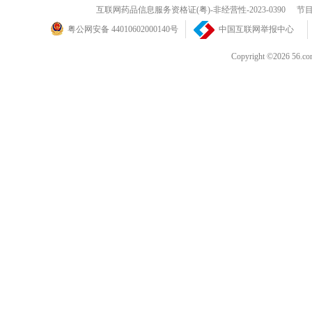
12. 樱兰高校男公关部
互联网药品信息服务资格证(粤)-非经营性-2023-0390
节目
粤公网安备 44010602000140号
中国互联网举报中心
13. 守护甜心
Copyright ©202
2008年4月新番：
1. 隐之王
2. 我家有个狐仙大人
3. 天月
4. S.A特优生