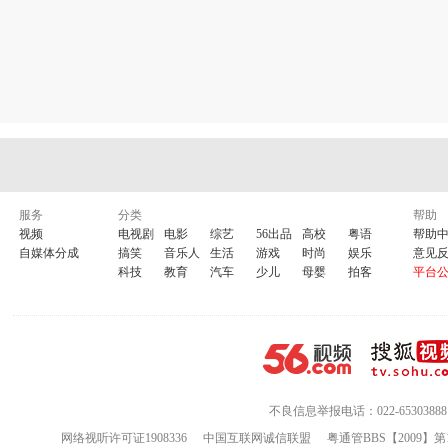
3. 叛逆的鲁鲁修
4. 彩云国物语
5. 彩云国物语2
6. 驱魔少年
7. 高达00
服务
分类
帮助
视频
电视剧
电影
综艺
56出品
高校
粤语
帮助
自媒体分成
搞笑
音乐人
生活
游戏
时尚
娱乐
意见
8. 地狱少女
科技
教育
汽车
少儿
母婴
拍客
平台
9. 地狱少女2
10. 公主公主
11. 少年阴阳师
不良信息举报电话：022-65303888
网络视听许可证1908336
中国互联网诚信联盟
粤通管BBS【2009】第