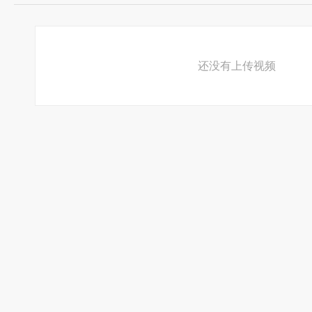
还没有上传视频
现有专辑
经典动漫：
1. nana
2. xxxholic
(含剧场版)