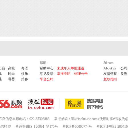
帮助
56.com
出品
高校
粤语
帮助中心
未成年人举报通道
About us
公司
戏
时尚
娱乐
意见反馈
举报专区
处理公告
友情链接
反盗
儿
母婴
拍客
平台公约
版权指引
不良信息举报电话：022-65303888
举报邮箱：56kf#sohu-inc.com (使用时将#号改为@
诚信联盟
粤通管BBS【2009】第175号
粤ICP备05006774号
粤ICP证粤B2-200410