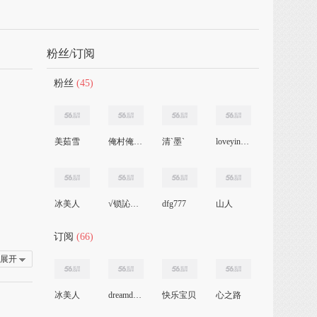
粉丝/订阅
粉丝
(45)
美茹雪
俺村俺最靓
清`墨`
loveyingzz
冰美人
√锁訫‰嗳鉨
dfg777
山人
订阅
(66)
展开
冰美人
dreamdream
快乐宝贝
心之路