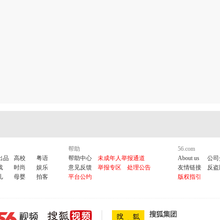
以说的一句很实用的话，让他能一下子注意到你。要注意这里的“오빠”是女孩子才能说的
金喜善，저는是我的意思，이라고 합니다是叫的意思
呵，要是到韩国去旅游，这句话最实用。
帮助
56.com
出品
高校
粤语
帮助中心
未成年人举报通道
About us
公司
戏
时尚
娱乐
意见反馈
举报专区
处理公告
友情链接
反盗
儿
母婴
拍客
平台公约
版权指引