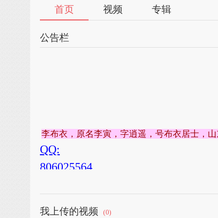
首页
视频
专辑
公告栏
李布衣，原名李寅，字逍遥，号布衣居士，山
QQ:
806025564
博客：
http://blog.sina.com.cn/buyijushishu
我上传的视频
(0)