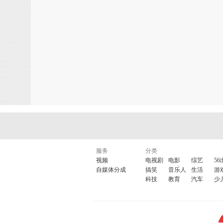
7.안녕히 계세요(安宁习 给色哟)：再见，对主人说的话
8.사랑해요(萨朗黑哟)：我爱你，在韩剧中经常可以听到的。
9.좋아해요(做啊黑哟)：喜欢
10.맛있게 드세요(吗习给 多色哟)：吃好啊
11.배불러요(别不儿罗哟)：我吃饱了
12.고파요(过怕哟)：肚子饿了
13.연락할게요(眼儿拉卡儿给哟)：我联系你
14.안녕히 주무세요(安宁习 租目塞哟)：晚安
15.생일 축하합니다(生一儿 粗卡哈米大)：生日快乐
16.아자!아자!회이팅!(啊杂，啊杂，华一听)：加油！
17.오빠,사랑해요(哦吧，沙浪黑哟)：看到自己喜欢的韩国歌星可
18.도와주세요(多哇主塞哟)：请帮我
19.저는 김희선이라고 합니다(错能 近米森一拉过 哈米打)：我叫
20.저는 중국사람입니다(错能 总谷沙拉米米打)：我是中国人。呵
服务
分类
视频
电视剧
电影
综艺
56
自媒体分成
搞笑
音乐人
生活
游
科技
教育
汽车
少