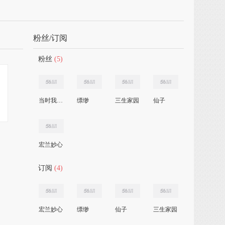
粉丝/订阅
粉丝
(5)
当时我就震惊了
缥缈
三生家园
仙子
宏兰妙心
订阅
(4)
宏兰妙心
缥缈
仙子
三生家园