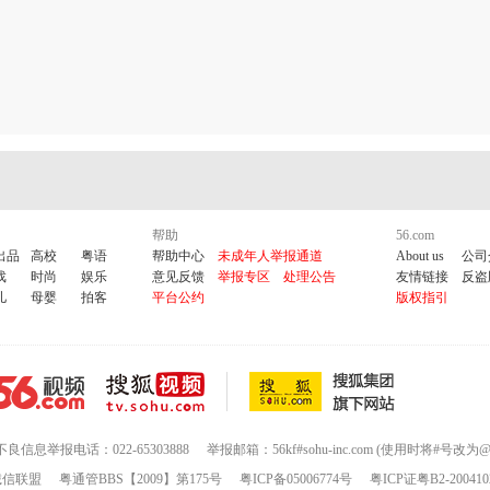
帮助
56.com
出品
高校
粤语
帮助中心
未成年人举报通道
About us
公司
戏
时尚
娱乐
意见反馈
举报专区
处理公告
友情链接
反盗
儿
母婴
拍客
平台公约
版权指引
不良信息举报电话：022-65303888
举报邮箱：56kf#sohu-inc.com (使用时将#号改为@
诚信联盟
粤通管BBS【2009】第175号
粤ICP备05006774号
粤ICP证粤B2-200410