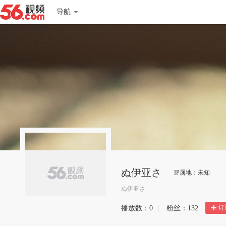
导航
ぬ伊亚さ
IP属地：未知
ぬ伊亚さ
订
播放数：
0
|
粉丝：
132