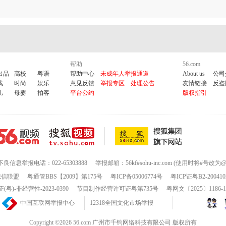
帮助
56.com
出品
高校
粤语
帮助中心
未成年人举报通道
About us
公司
戏
时尚
娱乐
意见反馈
举报专区
处理公告
友情链接
反盗
儿
母婴
拍客
平台公约
版权指引
不良信息举报电话：022-65303888
举报邮箱：56kf#sohu-inc.com (使用时将#号改为@
诚信联盟
粤通管BBS【2009】第175号
粤ICP备05006774号
粤ICP证粤B2-200410
-非经营性-2023-0390
节目制作经营许可证粤第735号
粤网文〔2025〕1186-
中国互联网举报中心
12318全国文化市场举报
Copyright ©2026 56.com 广州市千钧网络科技有限公司 版权所有