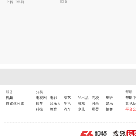
上传: 1年前
0
服务
分类
帮助
视频
电视剧
电影
综艺
56出品
高校
粤语
帮助
自媒体分成
搞笑
音乐人
生活
游戏
时尚
娱乐
意见
科技
教育
汽车
少儿
母婴
拍客
平台