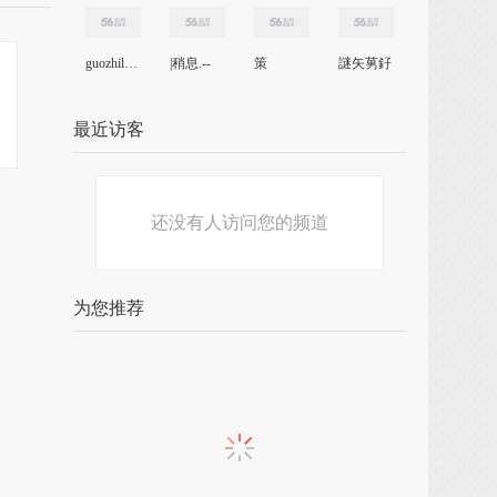
guozhili135
|稍息.--
策
謎矢莮釨
最近访客
还没有人访问您的频道
为您推荐