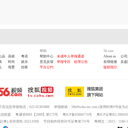
帮助
56.com
出品
高校
粤语
帮助中心
未成年人举报通道
About us
公司
戏
时尚
娱乐
意见反馈
举报专区
处理公告
友情链接
反盗
儿
母婴
拍客
平台公约
版权指引
不良信息举报电话：022-65303888
举报邮箱：56kf#sohu-inc.com (使用时将#号改为@
诚信联盟
粤通管BBS【2009】第175号
粤ICP备05006774号
粤ICP证粤B2-200410
-非经营性-2023-0390
节目制作经营许可证粤第735号
粤网文〔2025〕1186-