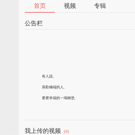
首页
视频
专辑
公告栏
有人說,
喜歡極端的人,
要麽幸福的一塌糊塗,
要麽悲傷的萬劫不複,
那麽,
我上传的视频
對我而言,
(0)