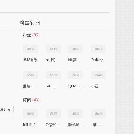
粉丝/订阅
粉丝
(96)
风蝶有致
ヤ;擱[淺灬
嗨 莫尛乖╮
Pudding
胖妞 、
SXL.少688
QQ29297333
小亚
订阅
(43)
展开
ldfldfldf
QQ29297333
骑蚂蚁 踩大象
~哆*来咪~