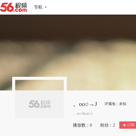
导航
。oо○→J
IP属地：未知
。oо○&rarr;J
订阅
播放数：
0
|
粉丝：
2