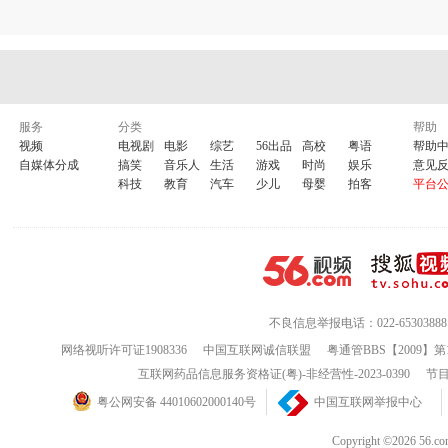
服务
分类
帮助
视频
电视剧
电影
综艺
56出品
高校
粤语
帮助
自媒体分成
搞笑
音乐人
生活
游戏
时尚
娱乐
意见
科技
教育
汽车
少儿
母婴
拍客
平台
不良信息举报电话：022-65303888
网络视听许可证1908336
中国互联网诚信联盟
粤通管BBS【2009】第
互联网药品信息服务资格证(粤)-非经营性-2023-0390
节目
粤公网安备 44010602000140号
中国互联网举报中心
Copyright ©202