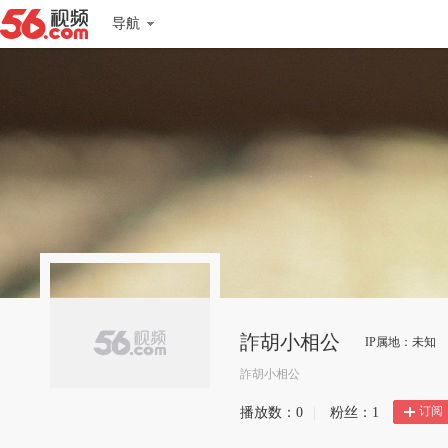
导航
詐胡小相公
IP属地：未知
詐胡小相公
订阅
播放数：
0
|
粉丝：
1