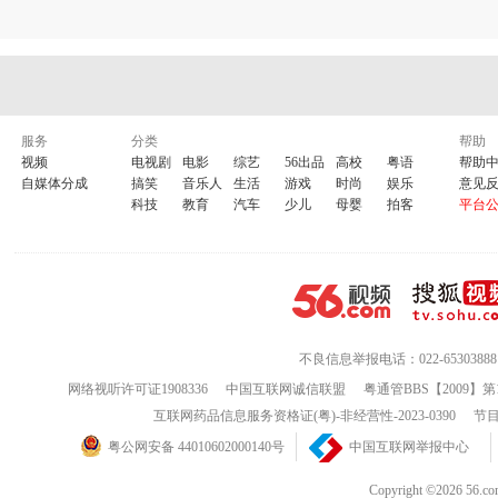
服务
分类
帮助
视频
电视剧
电影
综艺
56出品
高校
粤语
帮助
自媒体分成
搞笑
音乐人
生活
游戏
时尚
娱乐
意见
科技
教育
汽车
少儿
母婴
拍客
平台
不良信息举报电话：022-65303888
网络视听许可证1908336
中国互联网诚信联盟
粤通管BBS【2009】第
互联网药品信息服务资格证(粤)-非经营性-2023-0390
节目
粤公网安备 44010602000140号
中国互联网举报中心
Copyright ©202