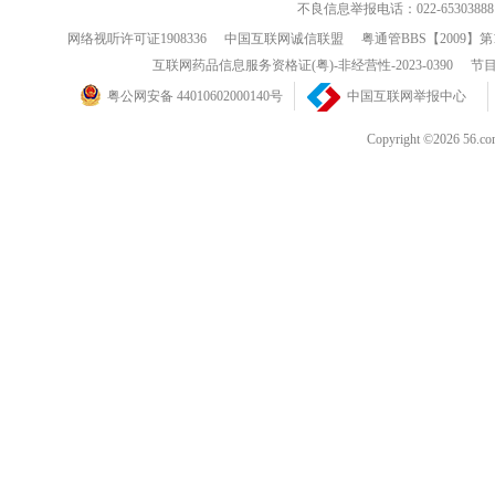
不良信息举报电话：022-65303888
网络视听许可证1908336
中国互联网诚信联盟
粤通管BBS【2009】第
互联网药品信息服务资格证(粤)-非经营性-2023-0390
节目
粤公网安备 44010602000140号
中国互联网举报中心
Copyright ©202