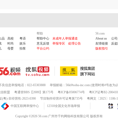
帮助
56.com
出品
高校
粤语
帮助中心
未成年人举报通道
About us
公司
戏
时尚
娱乐
意见反馈
举报专区
处理公告
友情链接
反盗
儿
母婴
拍客
平台公约
版权指引
不良信息举报电话：022-65303888
举报邮箱：56kf#sohu-inc.com (使用时将#号改为@
诚信联盟
粤通管BBS【2009】第175号
粤ICP备05006774号
粤ICP证粤B2-200410
-非经营性-2023-0390
节目制作经营许可证粤第735号
粤网文〔2025〕1186-
中国互联网举报中心
12318全国文化市场举报
Copyright ©2026 56.com 广州市千钧网络科技有限公司 版权所有