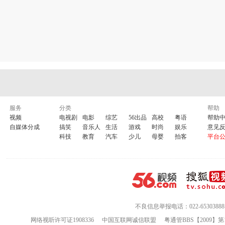
服务
分类
帮助
视频
电视剧
电影
综艺
56出品
高校
粤语
帮助
自媒体分成
搞笑
音乐人
生活
游戏
时尚
娱乐
意见
科技
教育
汽车
少儿
母婴
拍客
平台
不良信息举报电话：022-65303888
网络视听许可证1908336
中国互联网诚信联盟
粤通管BBS【2009】第