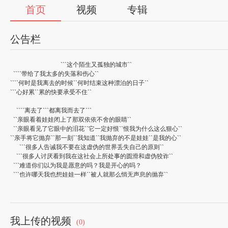
首页
视频
专辑
公告栏
```这个陌生又孤独的城市``
````带给了我太多的失落和伤心``
````何时是我离去的时候``何时结束这种漂泊的日子``
```心好累``累的快要承受不住``
````离去了```都离我而去了```
``亲眼看着娃娃闭上了那双依依不舍的眼睛``
``亲眼看见了它眼中的泪花``它一定好恨``恨我为什么这么狠心``
``亲手将它抛弃``那一刻``我知道``我抛弃的不是娃娃``是我的心``
```很多人告诫我不要在这虚伪的世界丢失自己的原则``
```很多人讨厌看到我在这社会上所处事的圆滑和虚伪狡诈``
```难道你们以为我是愿意的吗？我是开心的吗？
```也许哪天我也想娃娃一样``被人就那么悄无声息的抛弃``
```我有能力去改变``所以我不会去坐以待毙``我要为自己争取生存的权利
````现在的我漂泊在外`为的就是可以走出一条属于自己的路``
````我不在乎这条路有多么的难`多么的苦`多么的让我无法忍受``
````但是```就是爬```我也要走完```
我上传的视频
```踏上了```社会```，我拥有了一切``却没有了未来```
(0)