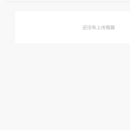
```刚哥`告诉你``````在社会上你什么都玩的起``大不了一死``
唯一`玩不起的就是感情`那会让你``死无葬身之地``
还没有上传视频