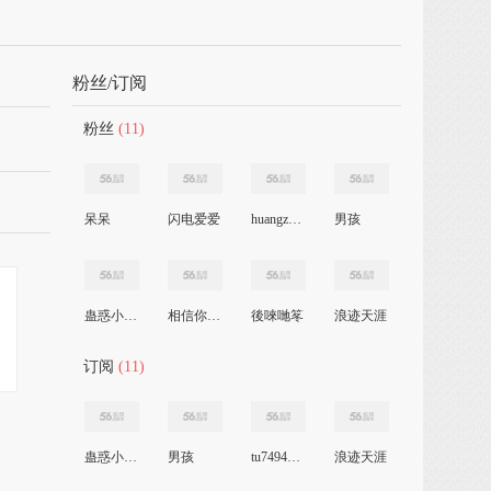
粉丝/订阅
粉丝
(11)
呆呆
闪电爱爱
huangzzeng123
男孩
蛊惑小宇宙
相信你的眼
後唻哋笗
浪迹天涯
订阅
(11)
蛊惑小宇宙
男孩
tu749432226
浪迹天涯