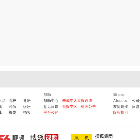
帮助
56.com
出品
高校
粤语
帮助中心
未成年人举报通道
About us
公司
戏
时尚
娱乐
意见反馈
举报专区
处理公告
友情链接
反盗
儿
母婴
拍客
平台公约
版权指引