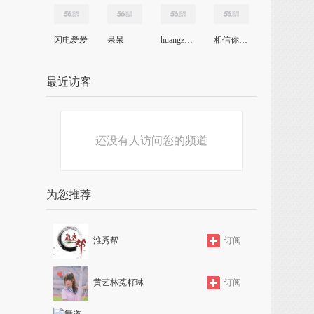
闪电爱爱
呆呆
huangzzeng123
相信你的眼
最近访客
还没有人访问您的频道
为您推荐
淮秀帮
订阅
黄艺林菟籽琳
订阅