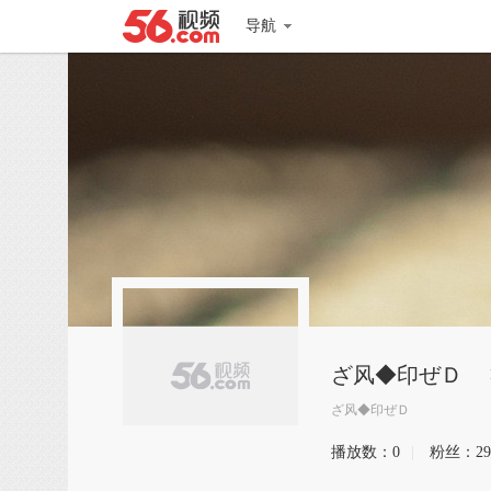
导航
ざ风◆印ぜＤ
ざ风◆印ぜＤ
播放数：
0
|
粉丝：
29