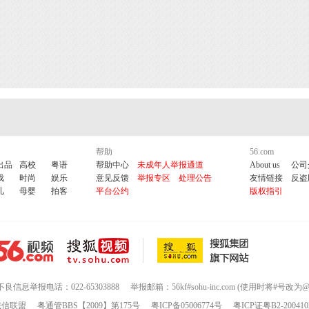
帮助
56.com
出品
高校
粤语
帮助中心
未成年人举报通道
About us
公司
戏
时尚
娱乐
意见反馈
举报专区
处理公告
友情链接
反盗
儿
母婴
拍客
平台公约
版权指引
不良信息举报电话：022-65303888
举报邮箱：56kf#sohu-inc.com (使用时将#号改为@
诚信联盟
粤通管BBS【2009】第175号
粤ICP备05006774号
粤ICP证粤B2-200410