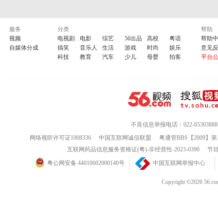
服务
分类
帮助
视频
电视剧
电影
综艺
56出品
高校
粤语
帮助
自媒体分成
搞笑
音乐人
生活
游戏
时尚
娱乐
意见
科技
教育
汽车
少儿
母婴
拍客
平台
不良信息举报电话：022-65303888
网络视听许可证1908336
中国互联网诚信联盟
粤通管BBS【2009】第
互联网药品信息服务资格证(粤)-非经营性-2023-0390
节目
粤公网安备 44010602000140号
中国互联网举报中心
Copyright ©202