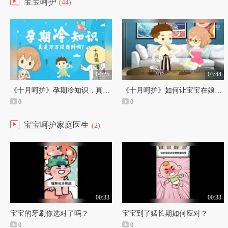
宝宝呵护
(44)
04:25
03:44
《十月呵护》孕期冷知识，真是万万没想到啊！
《十月呵护》如何让宝宝在娘胎里就自带美颜
0
0
宝宝呵护家庭医生
(2)
00:33
00:33
宝宝的牙刷你选对了吗？
宝宝到了猛长期如何应对？
0
0