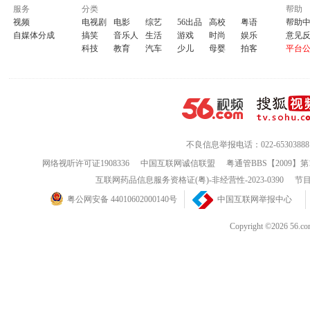
服务
分类
帮助
视频
电视剧
电影
综艺
56出品
高校
粤语
帮助
自媒体分成
搞笑
音乐人
生活
游戏
时尚
娱乐
意见
科技
教育
汽车
少儿
母婴
拍客
平台
不良信息举报电话：022-65303888
网络视听许可证1908336
中国互联网诚信联盟
粤通管BBS【2009】第
互联网药品信息服务资格证(粤)-非经营性-2023-0390
节目
粤公网安备 44010602000140号
中国互联网举报中心
Copyright ©202