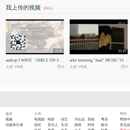
我上传的视频
(663)
16:47
05:43
androp J WAVE「SMILE ON SUNDAY」20170507
arko lemming ”dual” MUSIC VIDEO
上传: 1年前
0
上传: 1年前
0
服务
分类
帮助
视频
电视剧
电影
综艺
56出品
高校
粤语
帮助
自媒体分成
搞笑
音乐人
生活
游戏
时尚
娱乐
意见