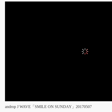
androp J WAVE「SMILE ON SUNDAY」20170507