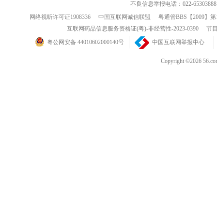
不良信息举报电话：022-65303888
网络视听许可证1908336
中国互联网诚信联盟
粤通管BBS【2009】第
互联网药品信息服务资格证(粤)-非经营性-2023-0390
节目
粤公网安备 44010602000140号
中国互联网举报中心
Copyright ©202