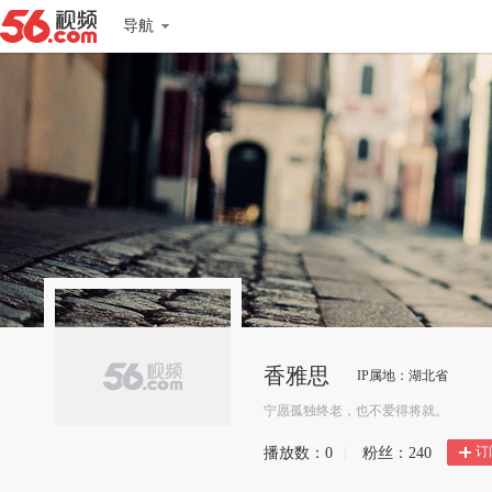
导航
香雅思
IP属地：湖北省
宁愿孤独终老，也不爱得将就。
订
播放数：
0
|
粉丝：
240