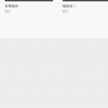
非秀制作
嘻哈乐！
0
0