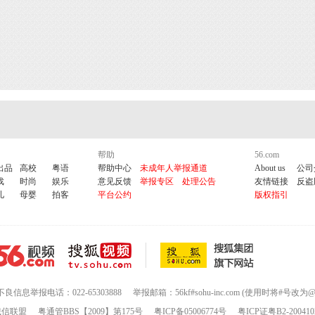
帮助
56.com
出品
高校
粤语
帮助中心
未成年人举报通道
About us
公司
戏
时尚
娱乐
意见反馈
举报专区
处理公告
友情链接
反盗
儿
母婴
拍客
平台公约
版权指引
不良信息举报电话：022-65303888
举报邮箱：56kf#sohu-inc.com (使用时将#号改为@
诚信联盟
粤通管BBS【2009】第175号
粤ICP备05006774号
粤ICP证粤B2-200410