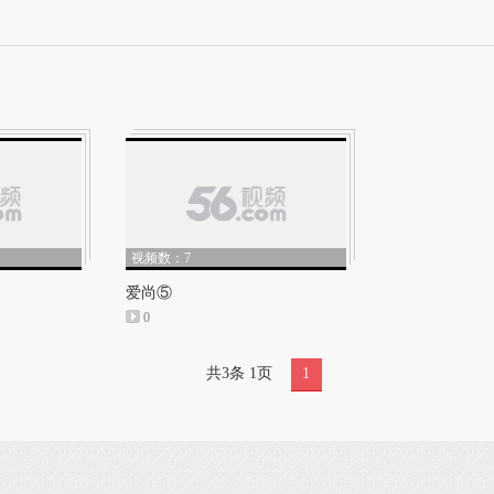
视频数：7
爱尚⑤
0
共3条 1页
1