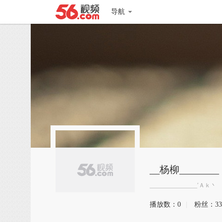
导航
__杨柳________
________________′Ａｋ丶
播放数：
0
|
粉丝：
33