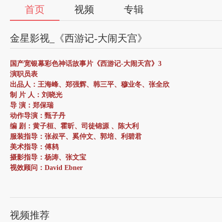
首页
视频
专辑
金星影视_《西游记-大闹天宫》
国产宽银幕彩色神话故事片《西游记-大闹天宫》3
演职员表
出品人：王海峰、郑强辉、韩三平、穆业冬、张全欣
制 片 人：刘晓光
导 演：郑保瑞
动作导演：甄子丹
编 剧：黄子桓、霍昕、司徒锦源 、陈大利
服装指导：张叔平、奚仲文、郭培、利碧君
美术指导：傅鸫
摄影指导：杨涛、张文宝
视效顾问：David Ebner
视效总监：Kevin Rafferty、丁黎博
音乐指导：Christopher Young
剪辑指导：张嘉辉
声音指导：尹杰
视频推荐
宣传总监：赵辉