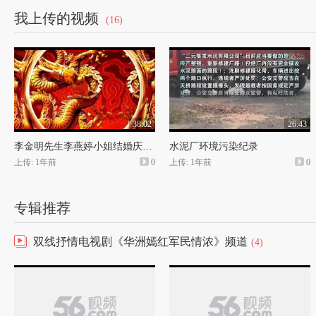
李靖...... 张兆辉......托塔李天王
我上传的视频
(16)
绿毛猴王......李菁 ----
彩云仙子......汪圆圆......菩提老祖之弟子
彩霞仙子......梁雨恩......菩提老祖之弟子
蚌壳精...... 刘双宁 ----
出品公司 星皓电影有限公司
发行公司 安石英纳/中影股份
发行时间 2013年12月
38:02
26:43
原 著 吴承恩《西游记》前八回
金星信息网
www.jinxing59.com
影视厅电影胶片拷贝机拷贝制作
李金明先生李燕婷小姐结婚庆典仪式（上集）
水泥厂环境污染纪录
仅供网友学习交流，严禁商业运作！2014年3月
上传: 1年前
0
上传: 1年前
0
专辑推荐
双线抒情电视剧《华洲嫣红军民情浓》频道
(4)