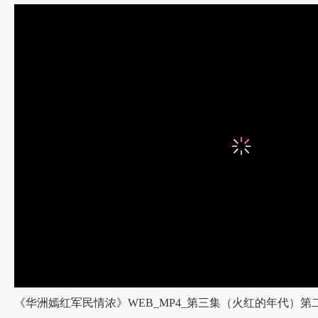
3D立体导演： Daniel L. Symmes
3D立体设计师及摄影师：Keith Collea
特效化妆总监：Shaun Smith、Mark Philip Garbarino
策划：程阳、竹聿名、韩红林、王雁等
统筹：李顾研、赵辉等
技术：阿甘、陈飞
发行总监：黎虎、王立
角色 演员 备注
孙悟空...... 甄子丹......齐天大圣,美猴王
玉皇大帝......周润发......三界至尊,神界天帝
牛魔王...... 郭富城......平天大圣,魔界之王
二郎神...... 何润东......二郎真君,玉帝的外甥
铁扇公主......陈乔恩......玉皇大帝的妹妹
菩提祖师......海一天......孙悟空之师傅
九尾狐...... 夏梓桐......孙悟空之好友
观世音菩萨......陈慧琳......观世音菩萨
嫦娥...... 梁咏琪 ----
女娲...... 张梓琳......上古创世之神
哪吒...... 郑家星......托塔天王之三太子
菩提老祖大弟子......罗仲谦......孙悟空之大师兄
敖广...... 刘桦......东海龙王