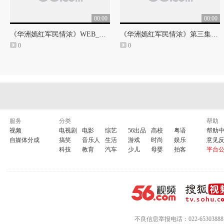
00:00
00:00
《华洲嫣红军民情浓》WEB_MP4_第三集（火红的年代）第二部第一段
《华洲嫣红军民情浓》第三集_WEB MPEG4 正式版上段
0
0
服务
分类
帮助
视频
电视剧
电影
综艺
56出品
高校
粤语
帮助
自媒体分成
搞笑
音乐人
生活
游戏
时尚
娱乐
意见
科技
教育
汽车
少儿
母婴
拍客
平台
不良信息举报电话：022-65303888