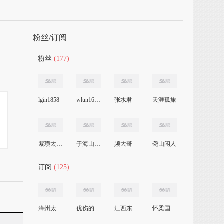
粉丝/订阅
粉丝
(177)
lgin1858
wlun166_561368031
张水君
天涯孤旅
紫璜太极健身队
于海山太极传播
频大哥
尧山闲人
订阅
(125)
漳州太极迷
优伤的二胡
江西东乡太极拳
怀柔国际青年微电影季