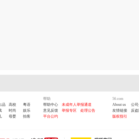
帮助
56.com
出品
高校
粤语
帮助中心
未成年人举报通道
About us
公司
戏
时尚
娱乐
意见反馈
举报专区
处理公告
友情链接
反盗
儿
母婴
拍客
平台公约
版权指引