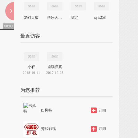
梦幻太极
快乐天使星
淡定
xyls258
00:00
04:50
最近访客
06年姹紫嫣红竞风流晚会演出实况《运动的她们最美丽》
44.6万
小轩
返璞归真
2018-10-11
2017-12-25
为您推荐
巴风特
订阅
芳和影视
订阅