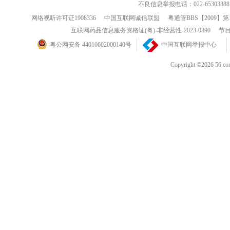
不良信息举报电话：022-65303888
网络视听许可证1908336
中国互联网诚信联盟
粤通管BBS【2009】第
互联网药品信息服务资格证(粤)-非经营性-2023-0390
节目
粤公网安备 44010602000140号
中国互联网举报中心
Copyright ©202