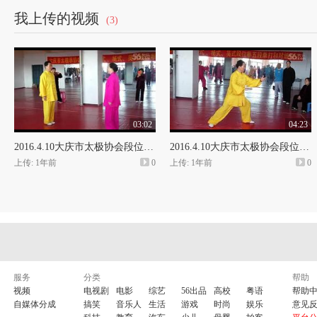
我上传的视频
(3)
大庆石化运动会上120人的太
03:02
04:23
2016.4.10大庆市太极协会段位培训班，杨式五段对练视频
2016.4.10大庆市太极协会段位培训班，杨式五段单练视频
上传: 1年前
0
上传: 1年前
0
服务
分类
帮助
视频
电视剧
电影
综艺
56出品
高校
粤语
帮助
自媒体分成
搞笑
音乐人
生活
游戏
时尚
娱乐
意见