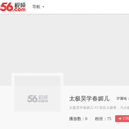
导航
太极昊学春媚儿
IP属地
太极昊学春媚儿^O^喜欢太极拳，为太
订
播放数：
0
|
粉丝：
75