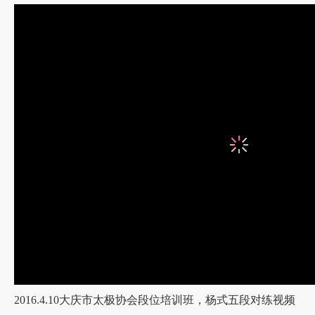
练武箴言
打拳千遍，身法自然。
未习打，先练桩。
未学功夫先学踢打，未练拳头先练扎马。
练拳无桩步，房屋无立柱。
腰要柔，腿要活，拳脚舞动赛流星;裆要站，鼎要拿，
马步练得熟，气贯丹田力量走。
弓步不拔根，力量蓄其中，弓步不偏斜，千人难牵动
顶平则头正，肩平则身正，腿平则劲正，心平则气正
打拳不溜腿，到老冒失鬼；练拳不活腰，终究艺不高
只压不留不中用，只溜不压笨如牛。
腰脚不灵，功夫不滚。
2016.4.10大庆市太极协会段位培训班，杨式五段对练视频