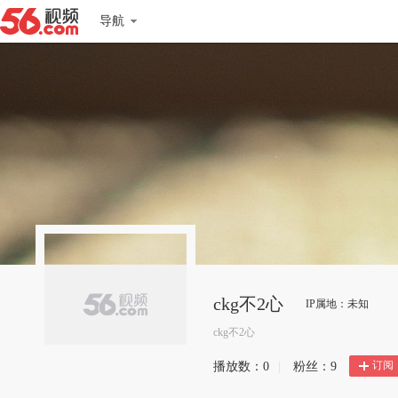
导航
ckg不2心
IP属地：未知
ckg不2心
订阅
播放数：
0
|
粉丝：
9