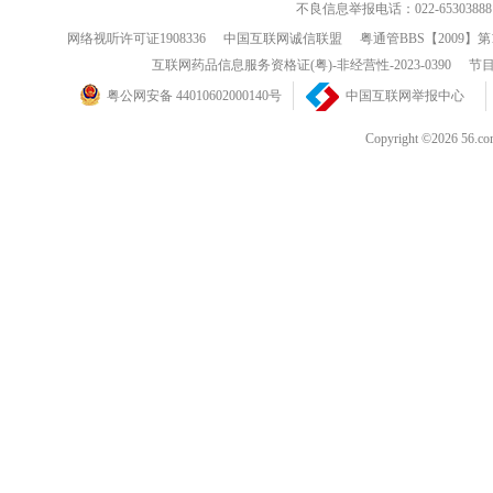
不良信息举报电话：022-65303888
网络视听许可证1908336
中国互联网诚信联盟
粤通管BBS【2009】第
互联网药品信息服务资格证(粤)-非经营性-2023-0390
节目
粤公网安备 44010602000140号
中国互联网举报中心
Copyright ©202